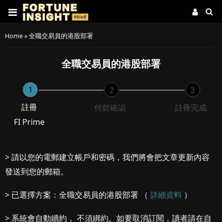
Home
»
全職交易員的港股部署
全職交易員的港股部署
1
2
3
註冊
付款確認
註冊完成
FI Prime
> 請以您的電郵建立帳戶和密碼，我們將會把文章更新內容
發送到您的郵箱。
> 已選擇方案：全職交易員的港股部署 （
詳細資料
）
> 系統會自動續約， 不須綁約。如要取消訂閱，讀者請在自