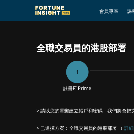
Home
»
全職交易員的港股部署
會員專區
課
全職交易員的港股部署
1
註冊
FI Prime
> 請以您的電郵建立帳戶和密碼，我們將會把
> 已選擇方案：全職交易員的港股部署 （
詳細