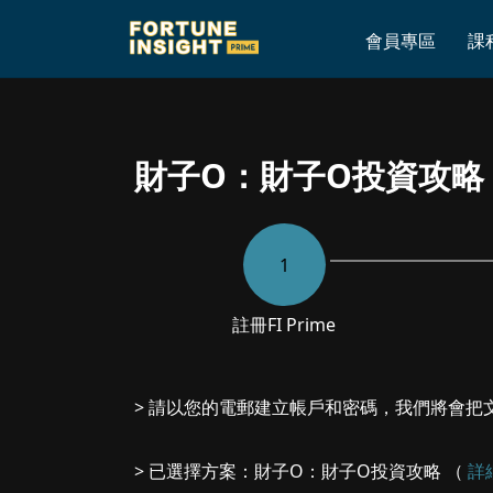
Home
»
財子O：財子O投資攻略
會員專區
課
財子O：財子O投資攻略
1
註冊
FI Prime
> 請以您的電郵建立帳戶和密碼，我們將會把
> 已選擇方案：財子O：財子O投資攻略 （
詳