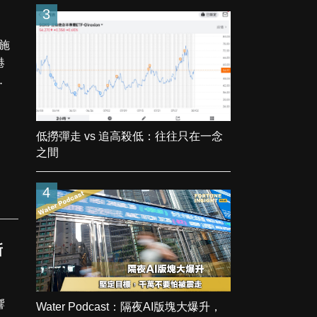
3
港
出
低撈彈走 vs 追高殺低：往往只在一念
之間
4
新
響
Water Podcast：隔夜AI版塊大爆升，