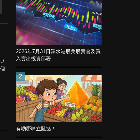
2026年7月31日渾水港股美股實倉及買
入賣出投資部署
ED
兩個
2
有啲嘢咪立亂掂！