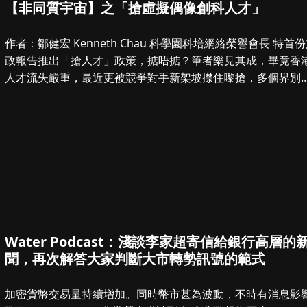
【非同質宇宙】之「搶虛擬偶像創科人才」
作者：鄒健宏 Kenneth Chau 科學園科培網絡榮譽會長 特首份施
政報告推出「搶人才」政策，掂唔掂？筆者樂見其成，畢竟香
人才流失嚴重，最近更被競爭對手新架坡㩒住嚟搶，多個界別
現青黃不...
Water Podcast：淺談李家超寄信給銀行高層的
聞，再次解答大家判斷大市轉勢訊號的範式
加密貨幣交易量持續增加。同時幣市甚為波動，不時有消息影