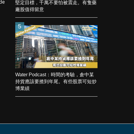
堅定目標，千萬不要怕被震走。有隻藥
廠股值得留意
5
Water Podcast：時間的考驗，倉中某
持貨應該要揸到年尾。有些股票可短炒
博業績